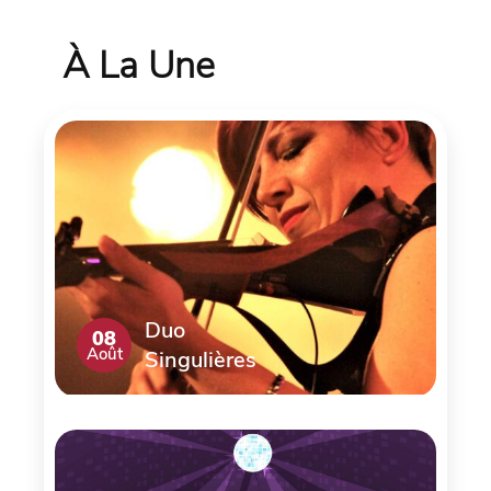
À La Une
Duo
08
Août
Singulières