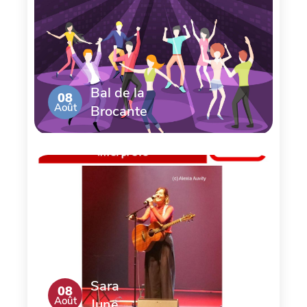
Bal de la
08
Août
Brocante
Sara
08
Août
June