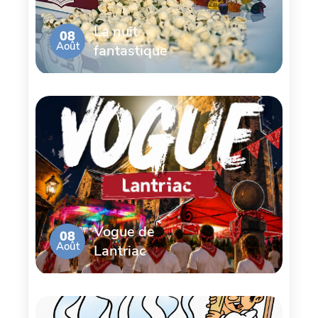
La nuit
08
Août
fantastique
Vogue de
08
Août
Lantriac