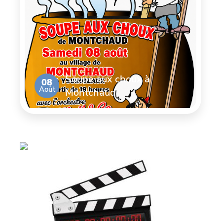
Soupe aux choux à
08
Août
Montchaud