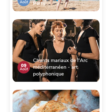
Août
Party
Chants mariaux de l'Arc
09
méditerranéen - art
Août
polyphonique