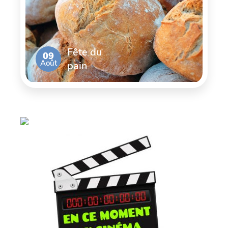
Fête du
09
Août
pain