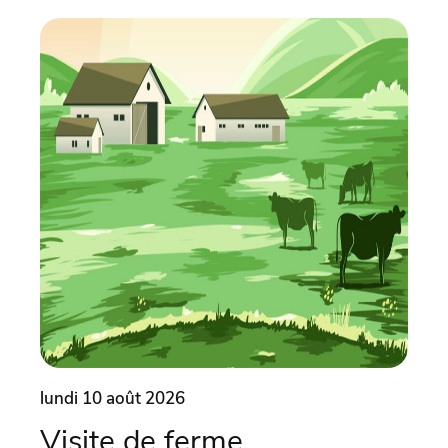
lundi 10 août 2026
lund
Visite de ferme
Vi