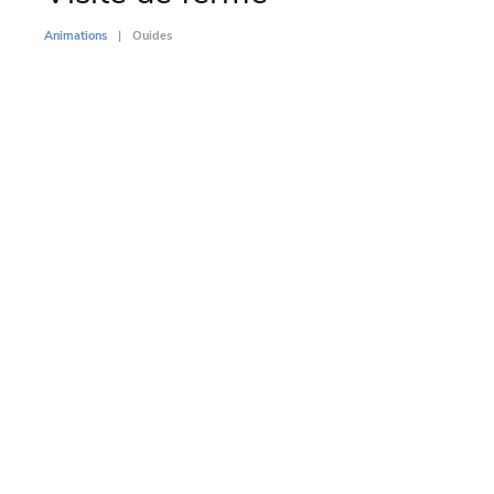
Animations
Ouides
Animati