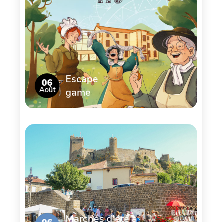
Escape
06
Août
game
Marchés d'été à