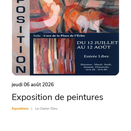
jeudi 06 août 2026
vend
Exposition de peintures
Vis
Expositions
La Chaise-Dieu
Exposit