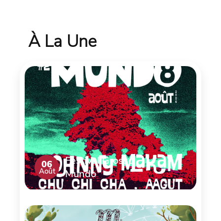
À La Une
Festival Grosso
06
Août
Mundo