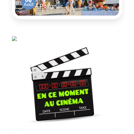
06
Août
Polignac