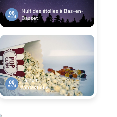
Nuit des étoiles à Bas-en-
08
Août
Basset
La nuit
08
Août
fantastique