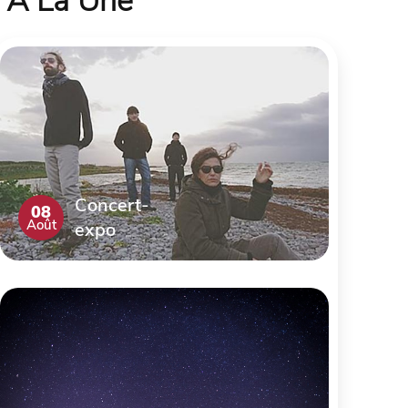
À La Une
Concert-
08
Août
expo