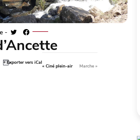
e -
d’Ancette
+ Exporter vers iCal
«
Ciné plein-air
Marche
»