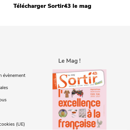
Télécharger Sortir43 le mag
Le Mag !
n évènement
ales
ous
 cookies (UE)