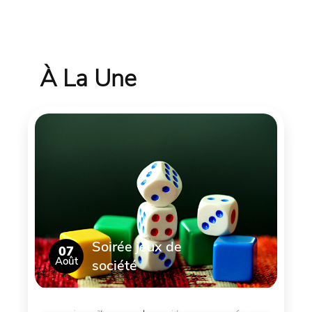
À La Une
Soirée jeux de
07
Août
société