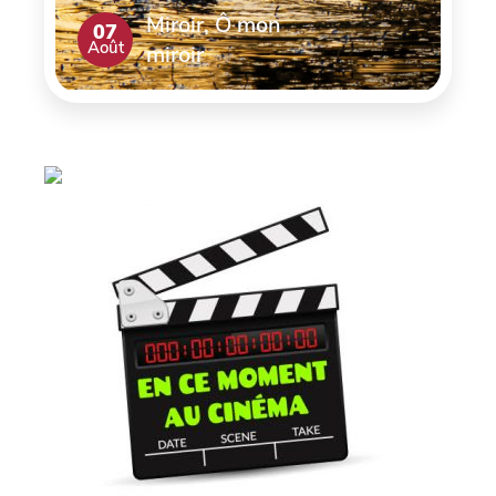
Miroir, Ô mon
07
Août
miroir