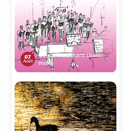
Concert de chant choral
07
Août
mixte