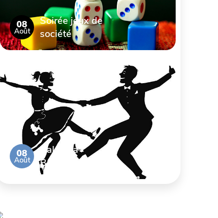
Soirée jeux de
08
Août
société
Bal de la
08
Août
Brocante