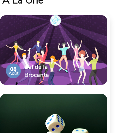
À La Une
Bal de la
08
Août
Brocante