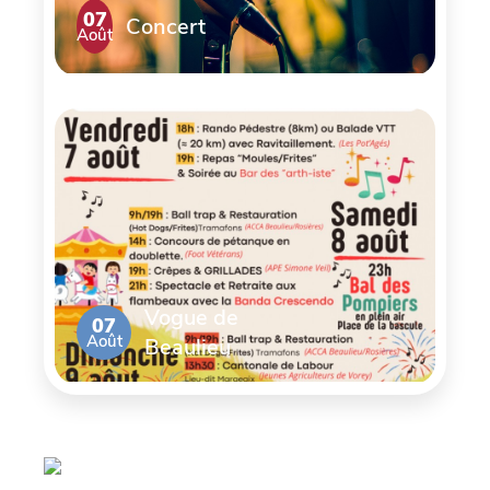
07
Concert
Août
Vogue de
07
Août
Beaulieu