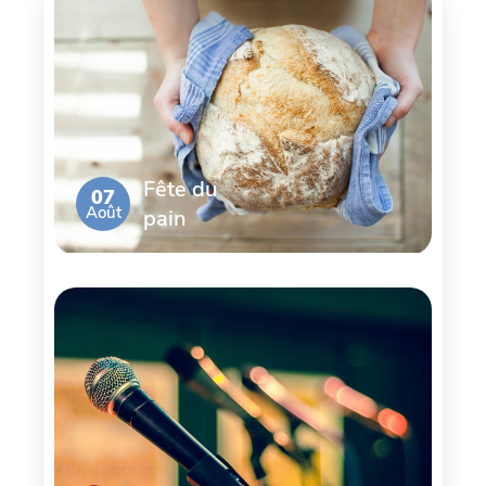
Fête du
07
Août
pain