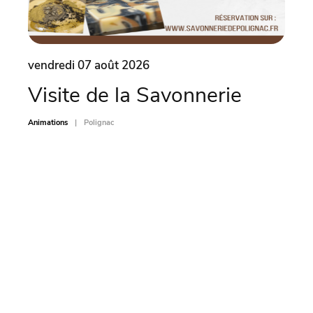
vendredi 07 août 2026
vend
Visite de la Savonnerie
Le 
(4
Animations
Polignac
Animati