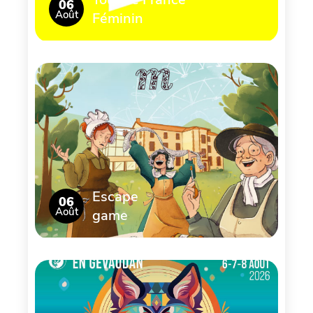
06
Août
Féminin
Escape
06
Août
game