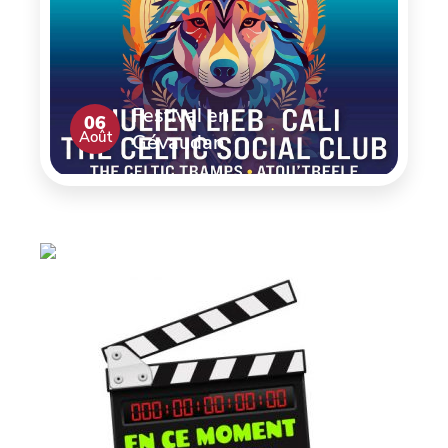
Festival en
06
Août
Gévaudan