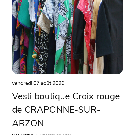
vendredi 07 août 2026
vend
Vesti boutique Croix rouge
Vi
de CRAPONNE-SUR-
CH
ARZON
Vide-Gr