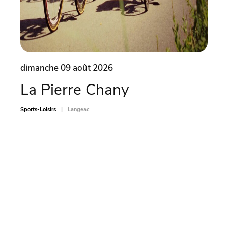
dimanche 09 août 2026
dima
La Pierre Chany
Ate
car
Sports-Loisirs
Langeac
Sports-L