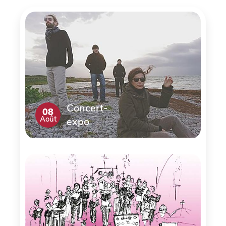
Concert-
08
Août
expo