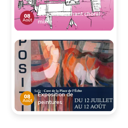
Concert de chant choral
08
Août
mixte
Exposition de
08
Août
peintures