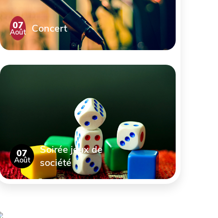
07
Concert
Août
Soirée jeux de
07
Août
société