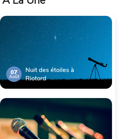
À La Une
Nuit des étoiles à
07
Août
Riotord