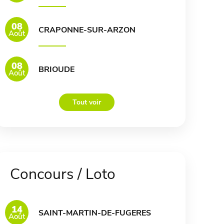
08
CRAPONNE-SUR-ARZON
Août
08
BRIOUDE
Août
Tout voir
Concours / Loto
14
SAINT-MARTIN-DE-FUGERES
Août