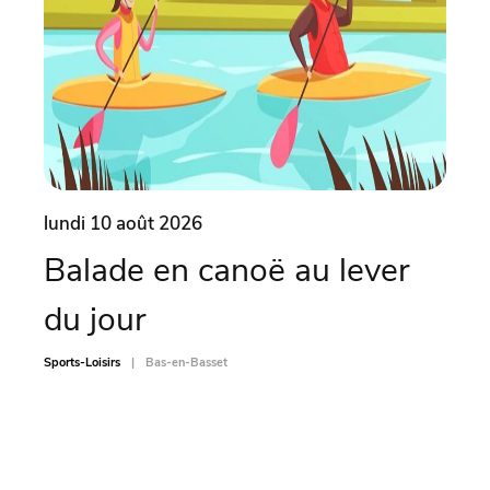
lundi 10 août 2026
lund
Balade en canoë au lever
Ate
du jour
pi
Sports-Loisirs
Bas-en-Basset
Sports-L