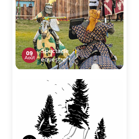
Spectacle
09
Août
équestre
La Ronde de