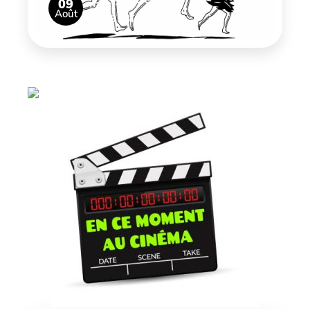
09
Août
Chassignoles