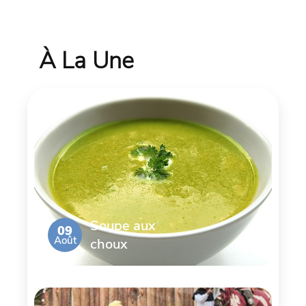
À La Une
Soupe aux
09
Août
choux