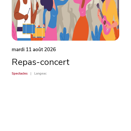
mardi 11 août 2026
mard
Repas-concert
L’
Spectacles
Langeac
Spectac