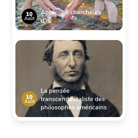
Apprentis chercheurs
10
Août
d'or
La pensée
10
transcendantaliste des
Août
philosophes américains