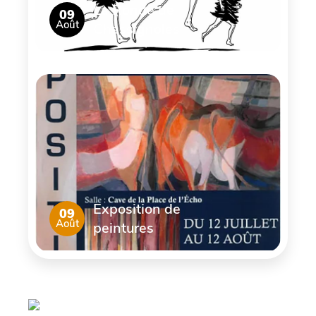
La Ronde de
09
Août
Chassignoles
Exposition de
09
Août
peintures