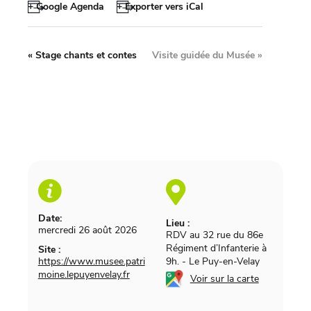
+ Google Agenda
+ Exporter vers iCal
«
Stage chants et contes
Visite guidée du Musée
»
Date:
Lieu :
mercredi 26 août 2026
RDV au 32 rue du 86e
Régiment d’Infanterie à
Site :
https://www.musee.patri
9h.
-
Le Puy-en-Velay
moine.lepuyenvelay.fr
Voir sur la carte