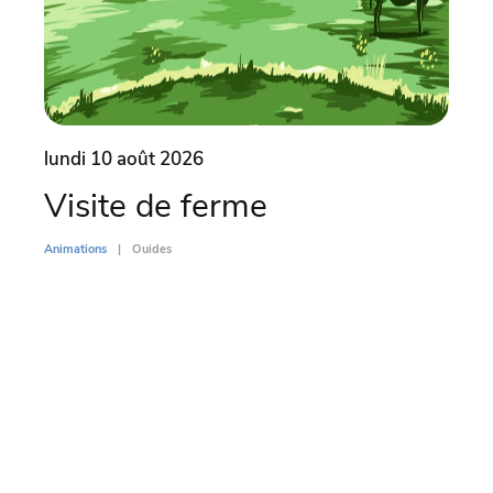
lundi 10 août 2026
lund
Visite de ferme
Vi
Animations
Ouides
Animati