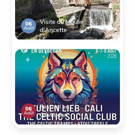
Visite du Moulin
06
Août
d'Ancette
Festival en
06
Août
Gévaudan