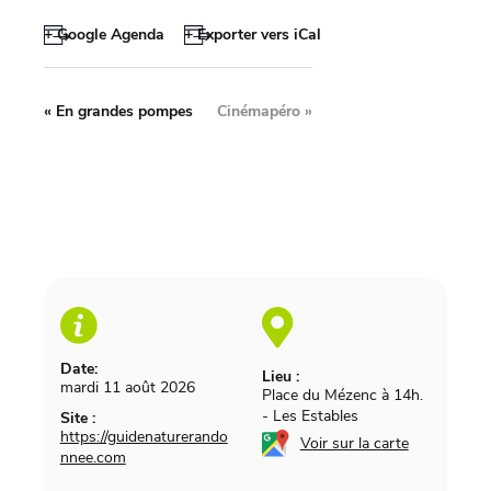
+ Google Agenda
+ Exporter vers iCal
«
En grandes pompes
Cinémapéro
»
Date:
Lieu :
mardi 11 août 2026
Place du Mézenc à 14h.
-
Les Estables
Site :
https://guidenaturerando
Voir sur la carte
nnee.com