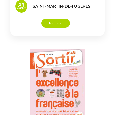
14
SAINT-MARTIN-DE-FUGERES
Août
Tout voir