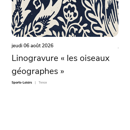
jeudi 06 août 2026
jeudi
Linogravure « les oiseaux
Pli
géographes »
Animati
Sports-Loisirs
Tence