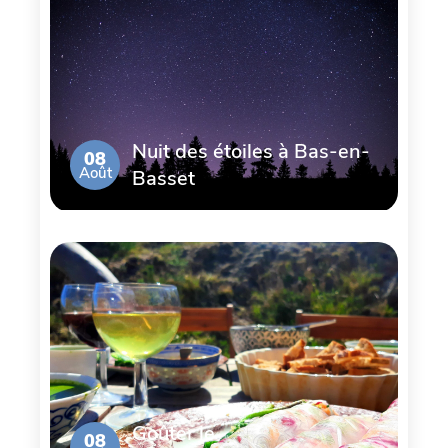
Nuit des étoiles à Bas-en-
08
Août
Basset
Goûter le
08