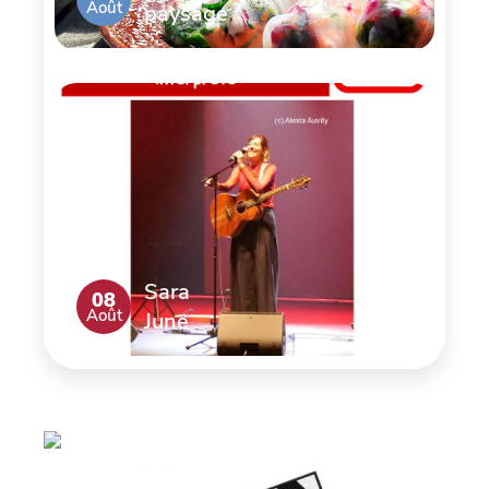
Août
paysage
Sara
08
Août
June