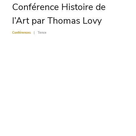
Conférence Histoire de
Le
l’Art par Thomas Lovy
Ph
Spi
Conférences
Tence
Confére