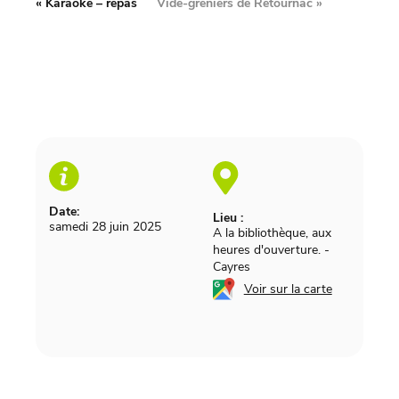
«
Karaoké – repas
Vide-greniers de Retournac
»
Date:
Lieu :
samedi 28 juin 2025
A la bibliothèque, aux
heures d'ouverture.
-
Cayres
Voir sur la carte