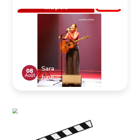
Sara
08
Août
June