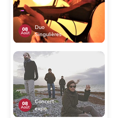
Duo
08
Août
Singulières
Concert-
08
Août
expo