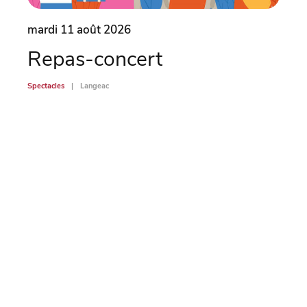
mardi 11 août 2026
mard
Repas-concert
L’
Spectacles
Langeac
Spectac