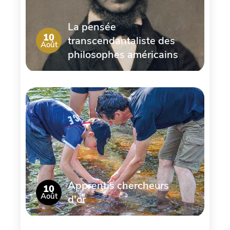
La pensée
10
transcendantaliste des
Août
philosophes américains
Apprentis chercheurs
10
Août
d'or