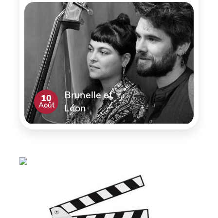
Brunelle et
10
Août
Léon