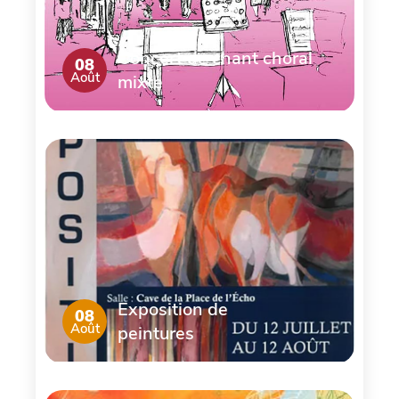
Concert de chant choral
08
Août
mixte
Exposition de
08
Août
peintures