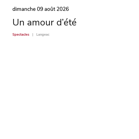
dimanche 09 août 2026
dima
Un amour d’été
Co
Spectacles
Langeac
Spectac