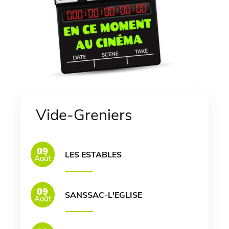
Vide-Greniers
09
LES ESTABLES
Août
09
SANSSAC-L'EGLISE
Août