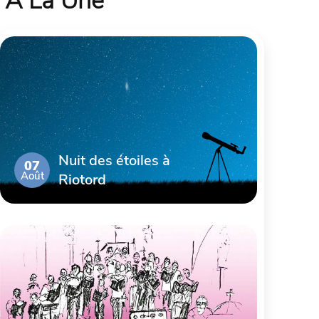
À La Une
Nuit des étoiles à
07
Août
Riotord