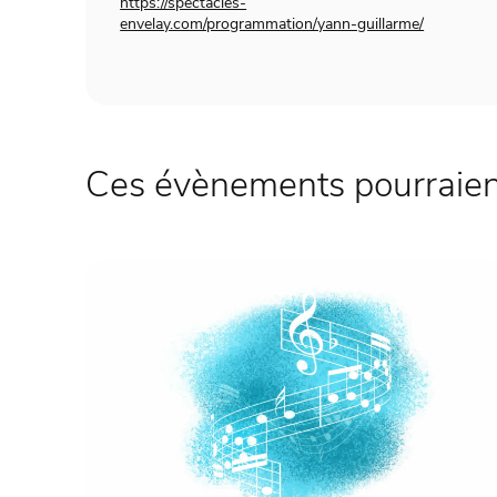
https://spectacles-
envelay.com/programmation/yann-guillarme/
Ces évènements pourraient