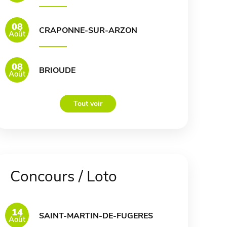
08
CRAPONNE-SUR-ARZON
Août
08
BRIOUDE
Août
Tout voir
Concours / Loto
14
SAINT-MARTIN-DE-FUGERES
Août