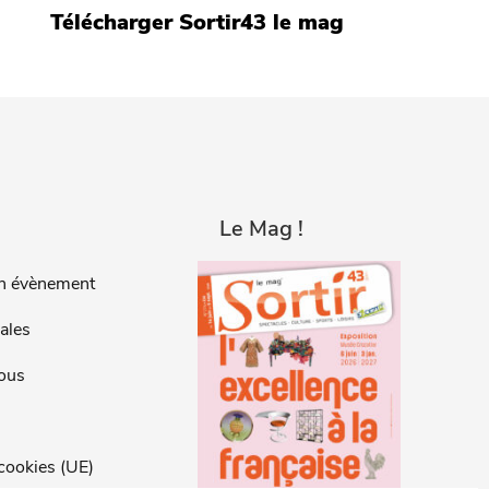
Télécharger Sortir43 le mag
Le Mag !
n évènement
ales
ous
 cookies (UE)