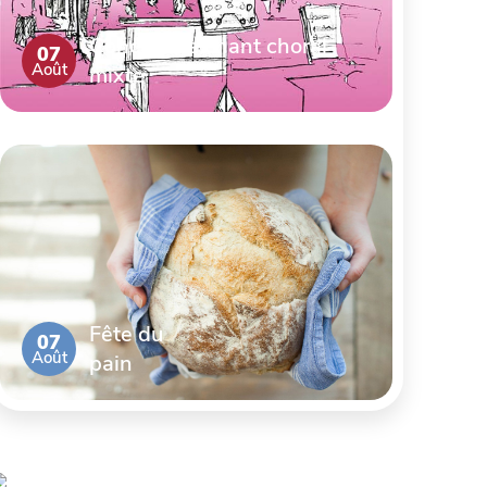
Concert de chant choral
07
Août
mixte
Fête du
07
Août
pain