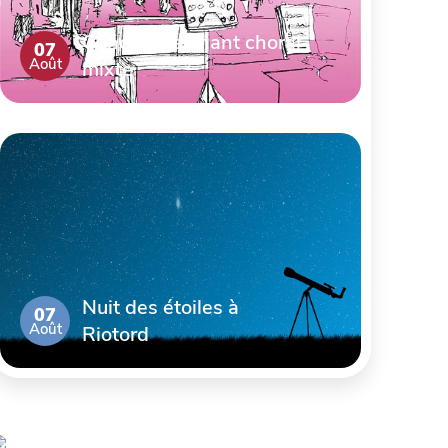
Concert de chant choral
07
Août
mixte
Nuit des étoiles à
07
Août
Riotord