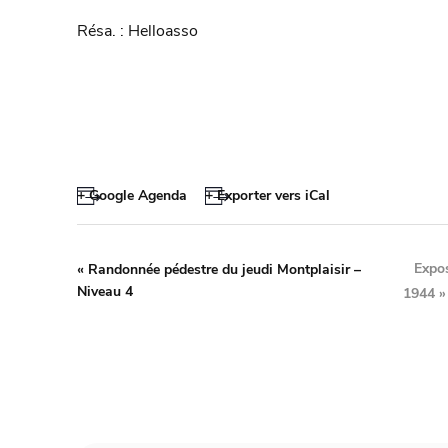
Résa. : Helloasso
+ Google Agenda
+ Exporter vers iCal
Expos
«
Randonnée pédestre du jeudi Montplaisir –
Niveau 4
1944
»