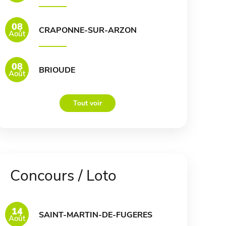
08
CRAPONNE-SUR-ARZON
Août
08
BRIOUDE
Août
Tout voir
Concours / Loto
14
SAINT-MARTIN-DE-FUGERES
Août