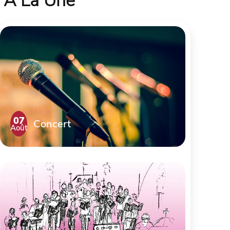
À La Une
07
Concert
Août