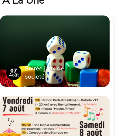
À La Une
Soirée jeux de
07
Août
société