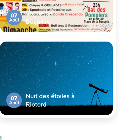
Vogue de
07
Août
Beaulieu
Nuit des étoiles à
07
Août
Riotord