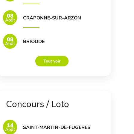
08
CRAPONNE-SUR-ARZON
Août
08
BRIOUDE
Août
Tout voir
Concours / Loto
14
SAINT-MARTIN-DE-FUGERES
Août