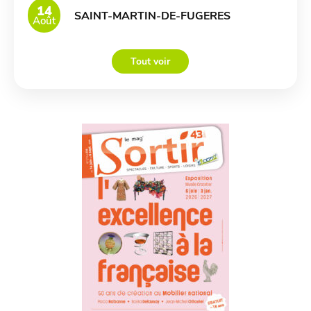
14
SAINT-MARTIN-DE-FUGERES
Août
Tout voir