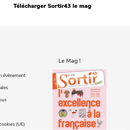
Télécharger Sortir43 le mag
Le Mag !
n évènement
ales
ous
 cookies (UE)