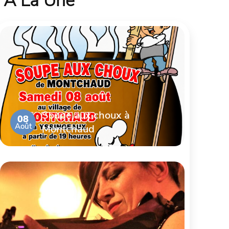
À La Une
Soupe aux choux à
08
Août
Montchaud