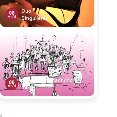
Duo
08
Août
Singulières
Concert de chant choral
08
Août
mixte