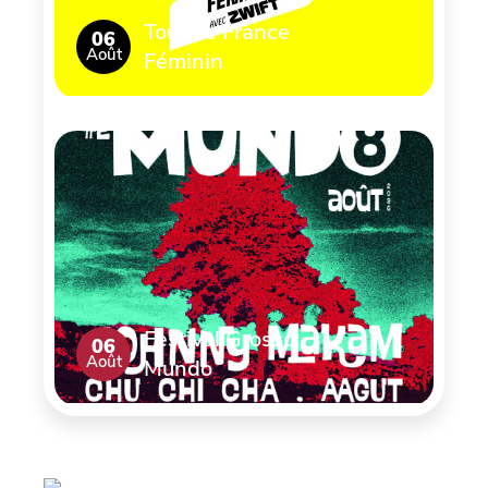
Tour de France
06
Août
Féminin
Festival Grosso
06
Août
Mundo