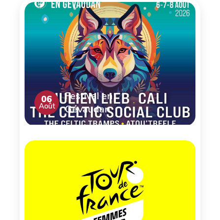
Festival en
06
Août
Gévaudan