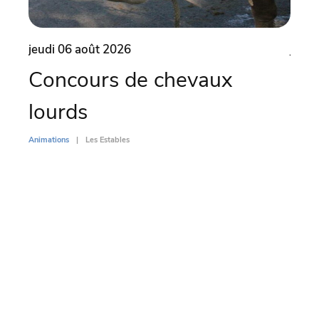
jeudi 06 août 2026
jeudi
Concours de chevaux
Ate
lourds
ven
Animations
Les Estables
Animati