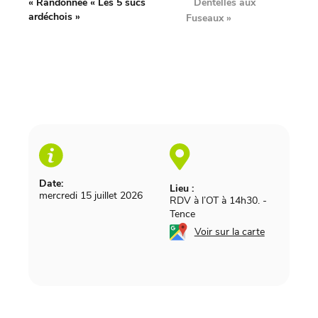
Dentelles aux
«
Randonnée « Les 5 sucs
ardéchois »
Fuseaux
»
Date:
Lieu :
mercredi 15 juillet 2026
RDV à l’OT à 14h30.
-
Tence
Voir sur la carte