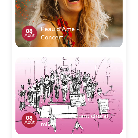
Peau d'Ame -
08
Août
Concert
Concert de chant choral
08
Août
mixte