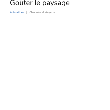
Goûter le paysage
Par
l’
Animations
Chavaniac-Lafayette
Di
Animati