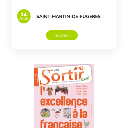
14
SAINT-MARTIN-DE-FUGERES
Août
Tout voir