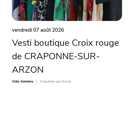
vendredi 07 août 2026
vend
Vesti boutique Croix rouge
Vi
de CRAPONNE-SUR-
CH
ARZON
Vide-Gr
Vide-Greniers
Craponne-sur-Arzon