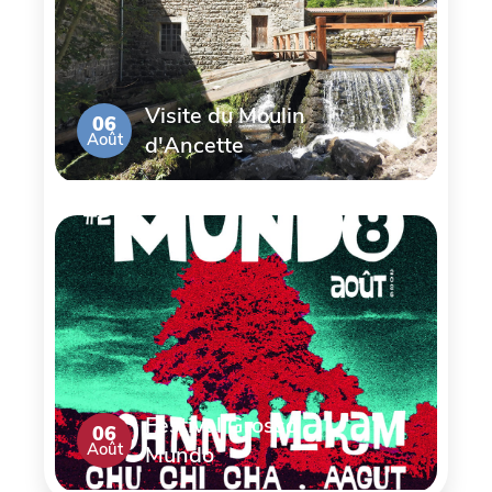
Visite du Moulin
06
Août
d'Ancette
Festival Grosso
06
Août
Mundo