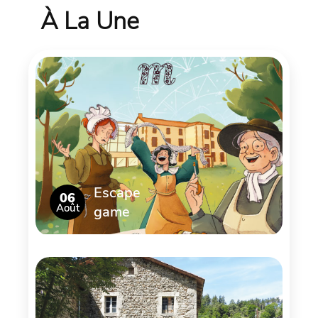
À La Une
Escape
06
Août
game