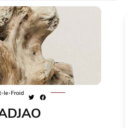
-le-Froid
r ADJAO