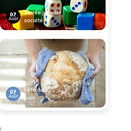
Soirée jeux de
07
Août
société
Fête du
07
Août
pain