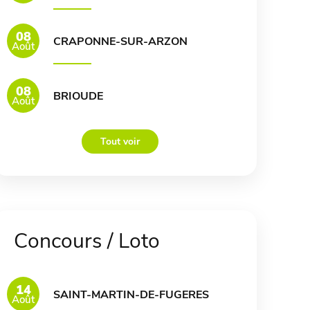
08
CRAPONNE-SUR-ARZON
Août
08
BRIOUDE
Août
Tout voir
Concours / Loto
14
SAINT-MARTIN-DE-FUGERES
Août