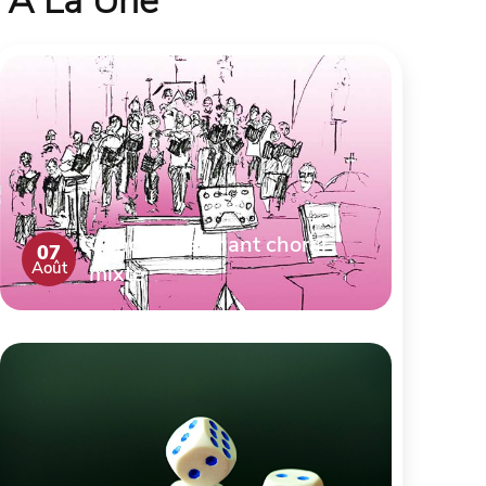
À La Une
Concert de chant choral
07
Août
mixte