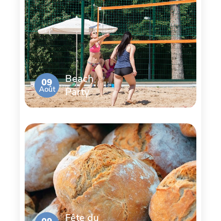
Beach
09
Août
Party
Fête du