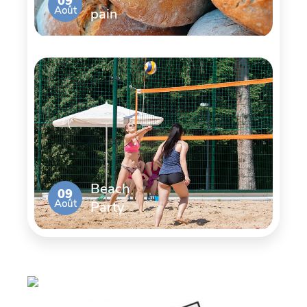
09
Août
pain
Beach
09
Août
Party