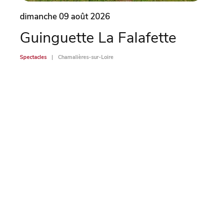
dimanche 09 août 2026
dima
Guinguette La Falafette
Ch
mé
Spectacles
Chamalières-sur-Loire
po
Spectac