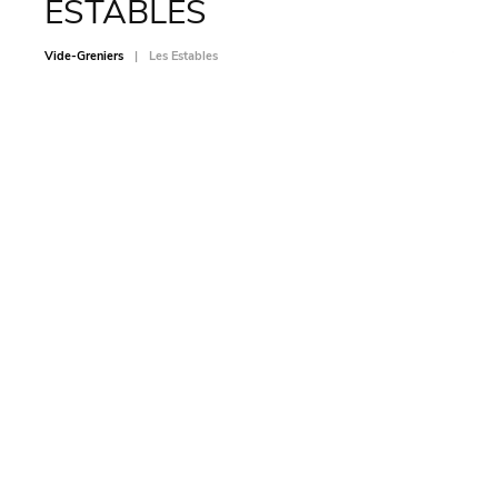
ESTABLES
SA
Vide-Greniers
Les Estables
Vide-Gr