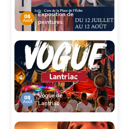
Exposition de
08
Août
peintures
Vogue de
08
Août
Lantriac