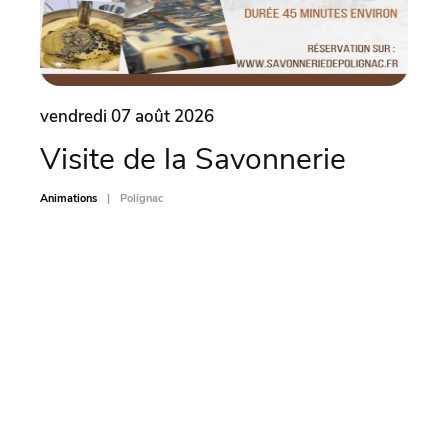
vendredi 07 août 2026
vend
Visite de la Savonnerie
Le 
(4
Animations
Polignac
Animati