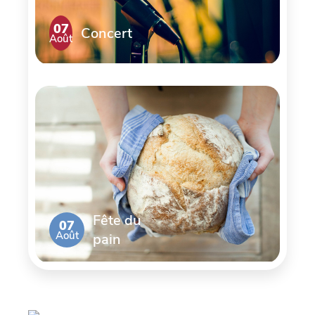
07
Concert
Août
Fête du
07
Août
pain