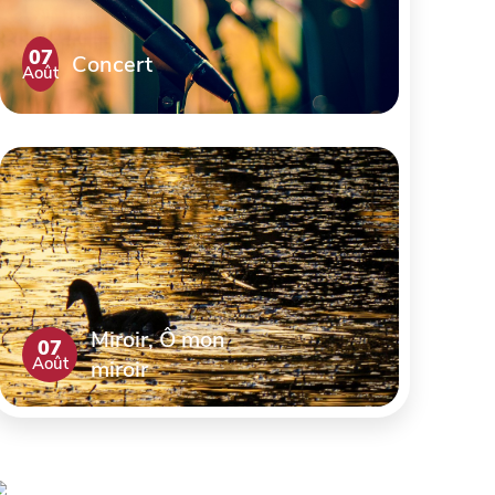
07
Concert
Août
Miroir, Ô mon
07
Août
miroir