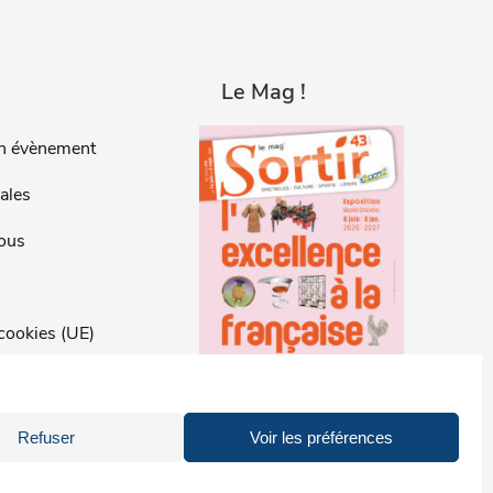
Le Mag !
n évènement
ales
ous
 cookies (UE)
 cookies
Refuser
Voir les préférences