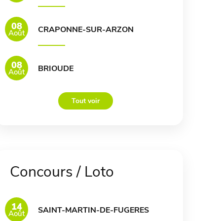
08
CRAPONNE-SUR-ARZON
Août
08
BRIOUDE
Août
Tout voir
Concours / Loto
14
SAINT-MARTIN-DE-FUGERES
Août