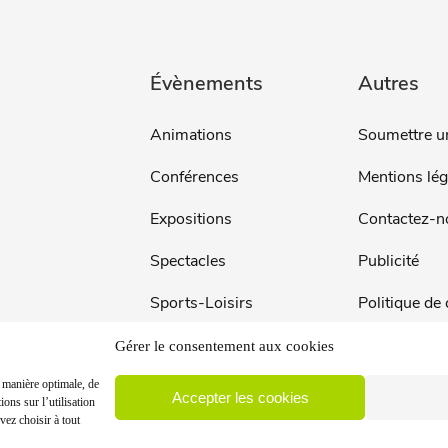
Évènements
Autres
Animations
Soumettre u
Conférences
Mentions lég
Expositions
Contactez-n
Spectacles
Publicité
Sports-Loisirs
Politique de
Vide-Greniers
Gestion des
Gérer le consentement aux cookies
Concours / Loto
e manière optimale, de
Accepter les cookies
ons sur l’utilisation
vez choisir à tout