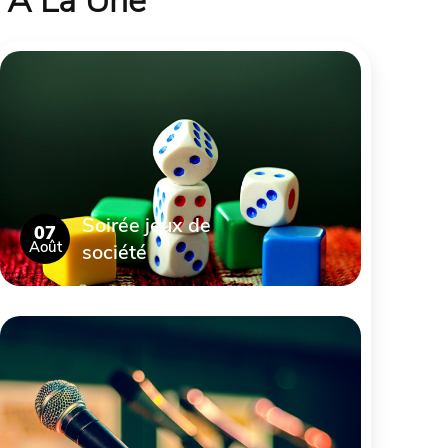
À La Une
Soirée jeux de
07
Août
société