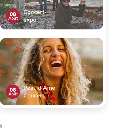
Concert-
08
Août
expo
Peau d'Ame -
08
Août
Concert