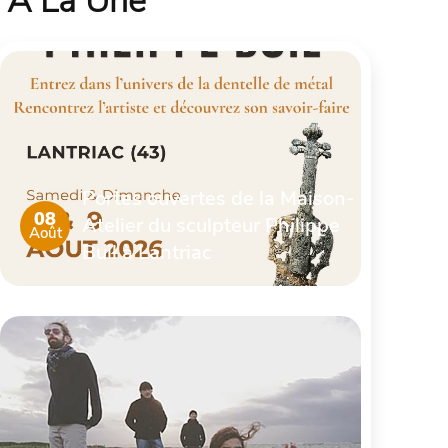
À La Une
Portes ouvertes de la Maison-
08
Atelier du sculpteur Philippe
Août
Buil à Lantriac