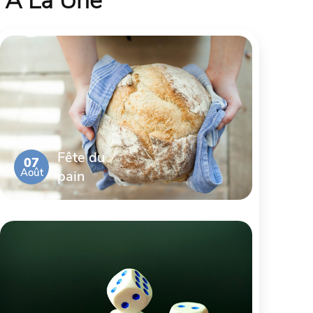
À La Une
Fête du
07
Août
pain