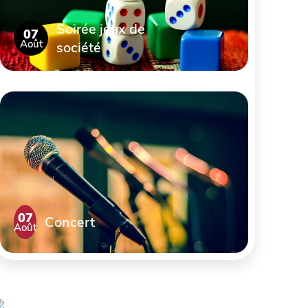
Soirée jeux de
07
Août
société
07
Concert
Août