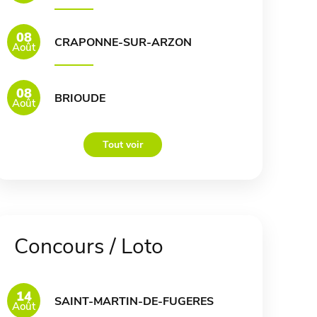
08
CRAPONNE-SUR-ARZON
Août
08
BRIOUDE
Août
Tout voir
Concours / Loto
14
SAINT-MARTIN-DE-FUGERES
Août