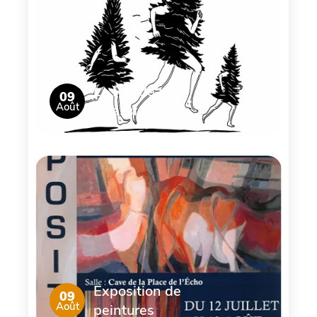
La Ronde de
09
Août
Chassignoles
Exposition de
09
Août
peintures