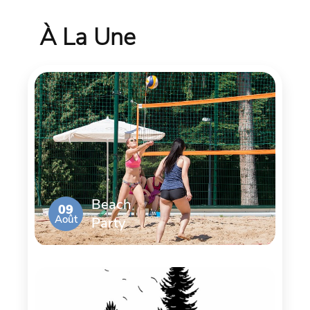
À La Une
Beach
09
Août
Party