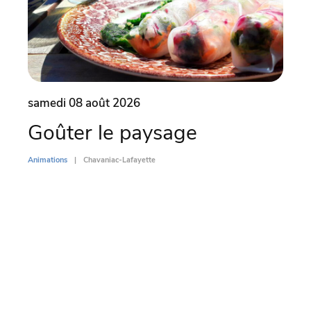
samedi 08 août 2026
dima
Goûter le paysage
Par
l’
Animations
Chavaniac-Lafayette
Di
Animati