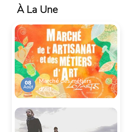
À La Une
Marché des métiers
08
Août
d'art