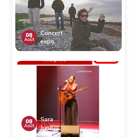
Concert-
08
Août
expo
Sara
08
Août
June