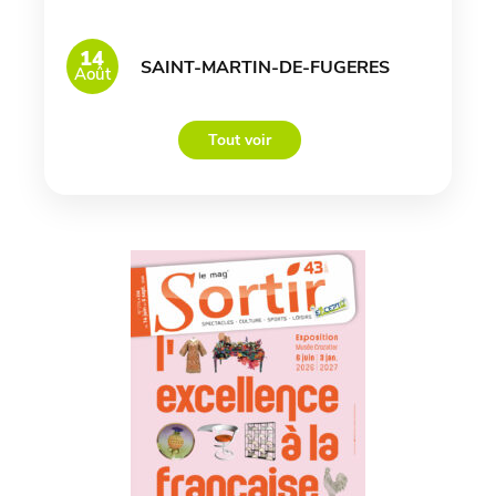
14
SAINT-MARTIN-DE-FUGERES
Août
Tout voir