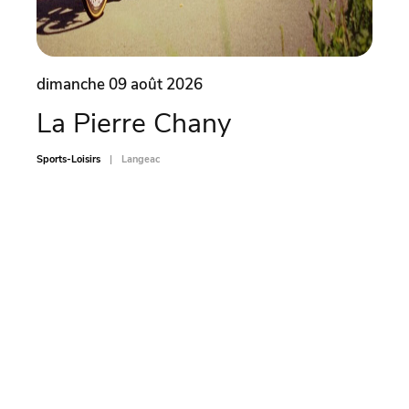
dimanche 09 août 2026
dima
La Pierre Chany
Ate
car
Sports-Loisirs
Langeac
Sports-L