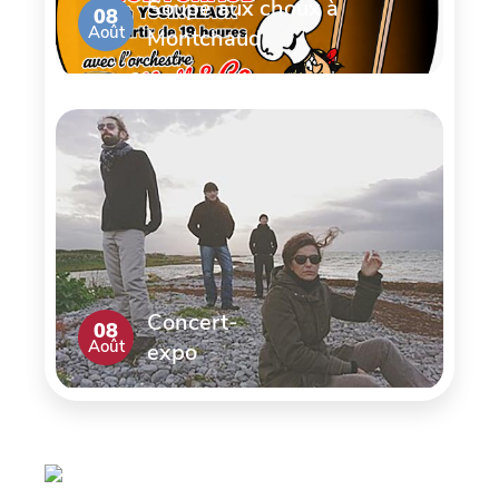
Soupe aux choux à
08
Août
Montchaud
Concert-
08
Août
expo