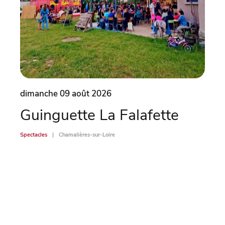
dimanche 09 août 2026
dima
Guinguette La Falafette
Ch
mé
Spectacles
Chamalières-sur-Loire
po
Spectac