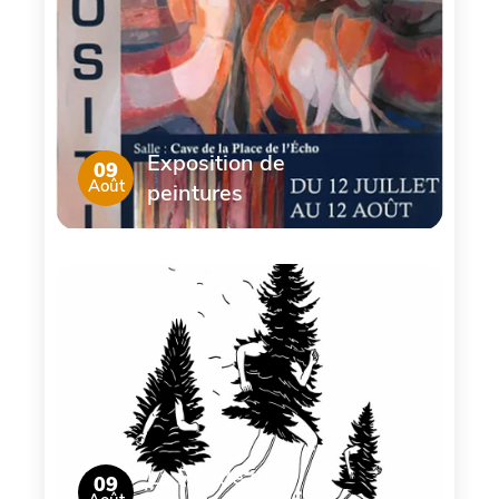
Exposition de
09
Août
peintures
La Ronde de
09