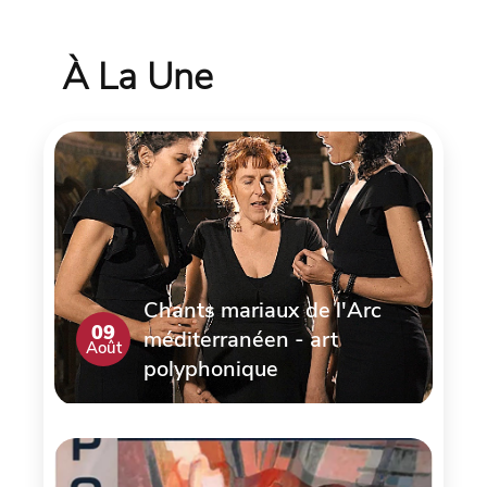
À La Une
Chants mariaux de l'Arc
09
méditerranéen - art
Août
polyphonique