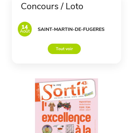
Concours / Loto
14
SAINT-MARTIN-DE-FUGERES
Août
Tout voir