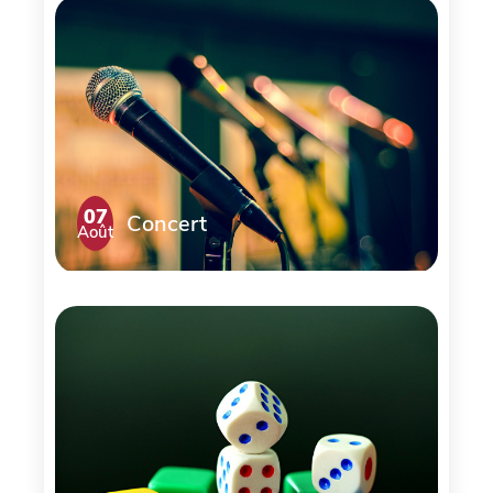
07
Concert
Août