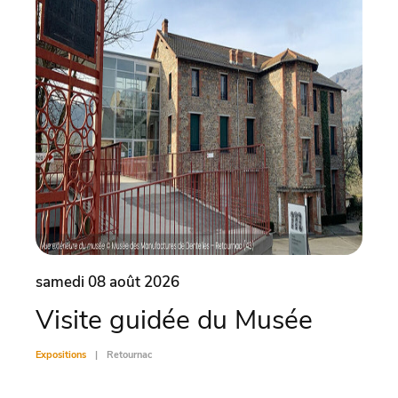
samedi 08 août 2026
same
Visite guidée du Musée
Vis
Expositions
Retournac
Exposit