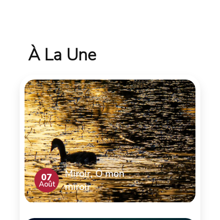
À La Une
Miroir, Ô mon
07
Août
miroir