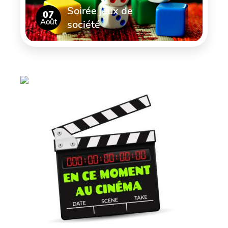
Soirée jeux de
07
Août
société