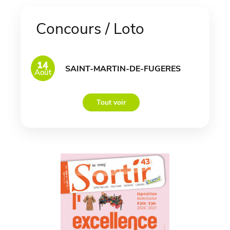
Concours / Loto
14
SAINT-MARTIN-DE-FUGERES
Août
Tout voir