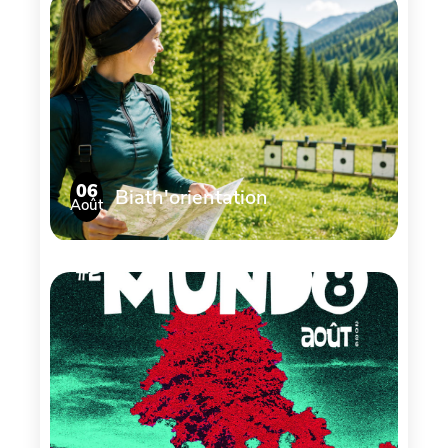
06
Biath'orientation
Août