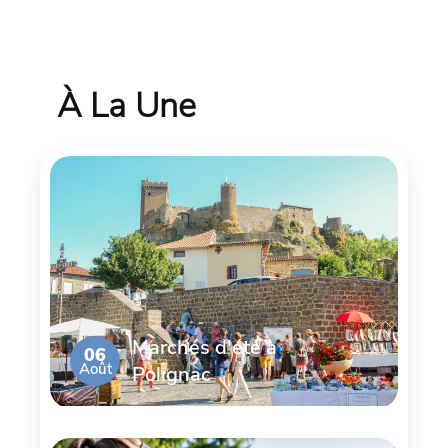
À La Une
Marchés d'été à
06
Août
Polignac