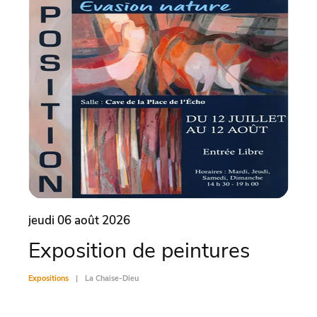
jeudi 06 août 2026
vend
Exposition de peintures
Vis
Expositions
La Chaise-Dieu
Exposit