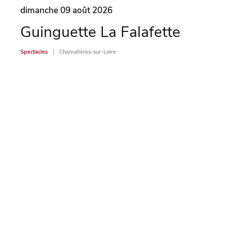
dimanche 09 août 2026
dima
Guinguette La Falafette
Ch
mé
Spectacles
Chamalières-sur-Loire
po
Spectac