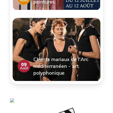
Août
peintures
Chants mariaux de l'Arc
09
méditerranéen - art
Août
polyphonique