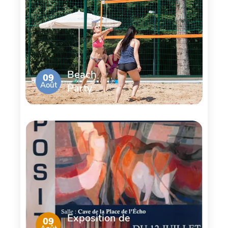
Beach
09
Août
Party
Exposition de
09