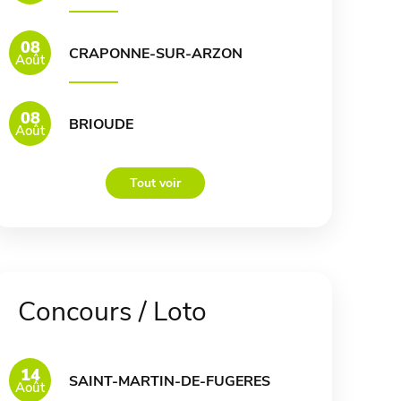
08
CRAPONNE-SUR-ARZON
Août
08
BRIOUDE
Août
Tout voir
Concours / Loto
14
SAINT-MARTIN-DE-FUGERES
Août