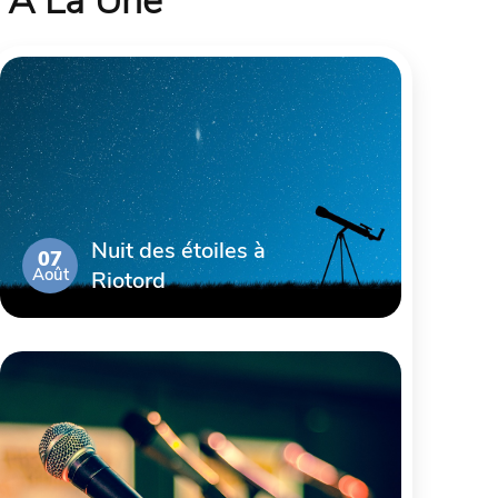
À La Une
Nuit des étoiles à
07
Août
Riotord