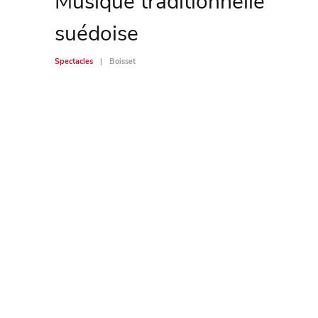
Musique traditionnelle
suédoise
Spectacles
Boisset