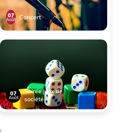
07
Concert
Août
Soirée jeux de
07
Août
société