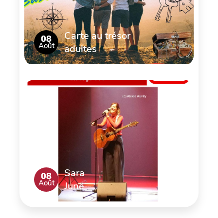
Carte au trésor
08
Août
adultes
Sara
08
Août
June