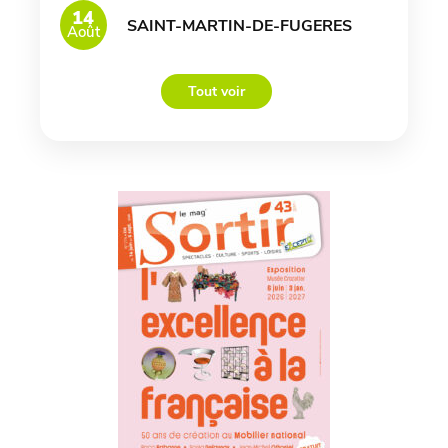
14
SAINT-MARTIN-DE-FUGERES
Août
Tout voir