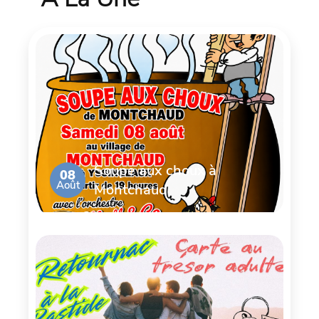
Soupe aux choux à
08
Août
Montchaud