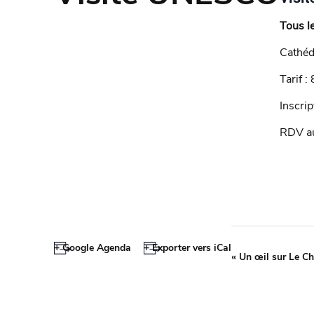
Tous le
Cathéd
Tarif :
Inscrip
RDV au
+ Google Agenda
+ Exporter vers iCal
«
Un œil sur Le C