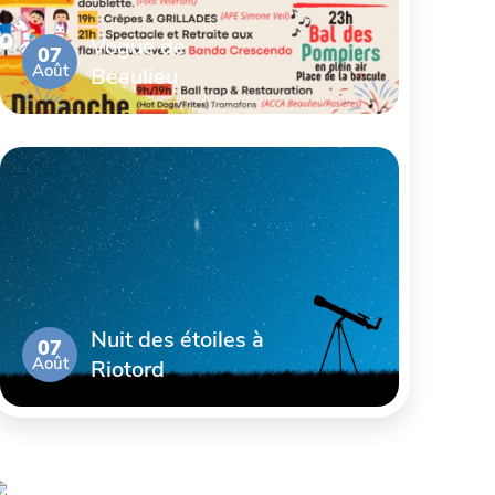
Vogue de
07
Août
Beaulieu
Nuit des étoiles à
07
Août
Riotord