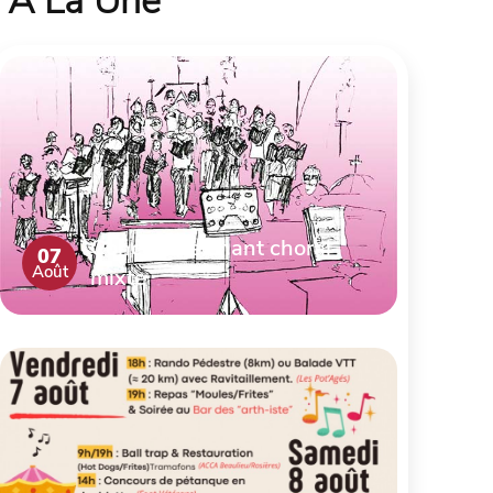
À La Une
Concert de chant choral
07
Août
mixte