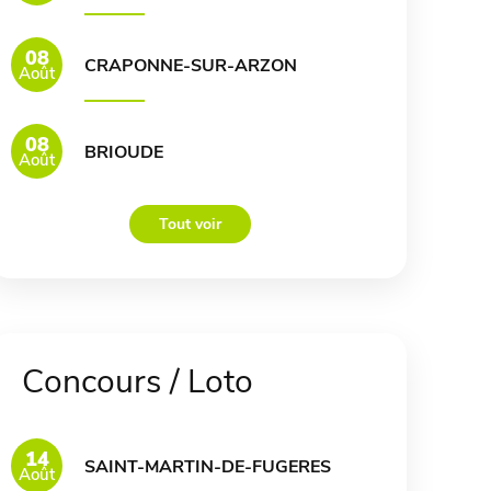
08
CRAPONNE-SUR-ARZON
Août
08
BRIOUDE
Août
Tout voir
Concours / Loto
14
SAINT-MARTIN-DE-FUGERES
Août