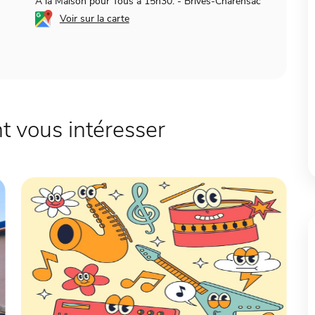
A la Maison pour Tous à 15h30.
-
Brives-Charensac
Voir sur la carte
 vous intéresser