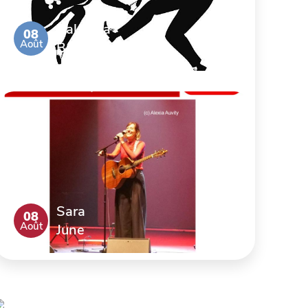
Bal de la
08
Août
Brocante
Sara
08
Août
June