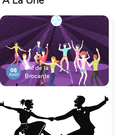
À La Une
Bal de la
08
Août
Brocante