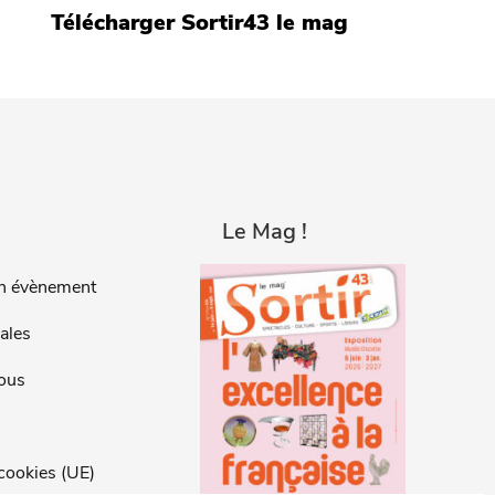
Télécharger Sortir43 le mag
Le Mag !
n évènement
ales
ous
 cookies (UE)