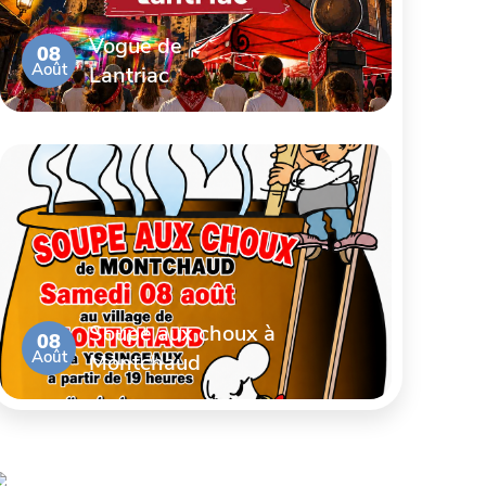
Vogue de
08
Août
Lantriac
Soupe aux choux à
08
Août
Montchaud