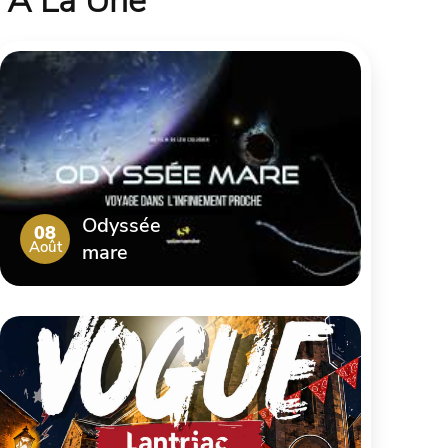
À La Une
Odyssée
08
Août
mare