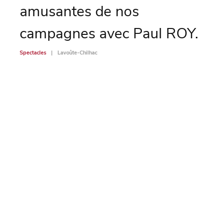
amusantes de nos
Spectac
campagnes avec Paul ROY.
Spectacles
Lavoûte-Chilhac