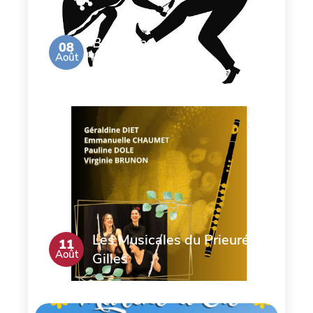
Bal de la
08
Août
Brocante
Les Musicales du Prieuré St
11
Août
Gilles