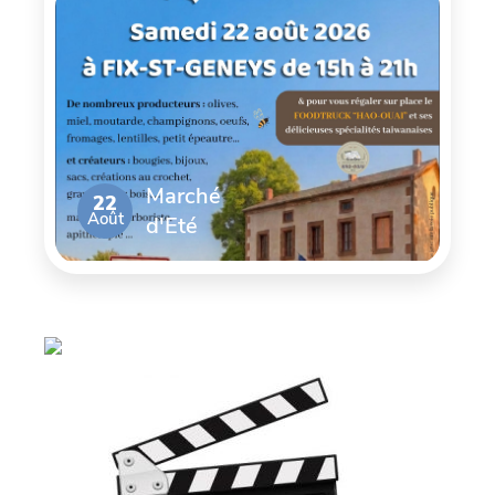
Marché
22
Août
d'Eté