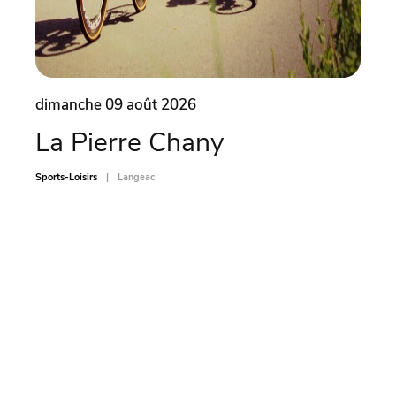
dimanche 09 août 2026
dima
La Pierre Chany
Ate
car
Sports-Loisirs
Langeac
Sports-L