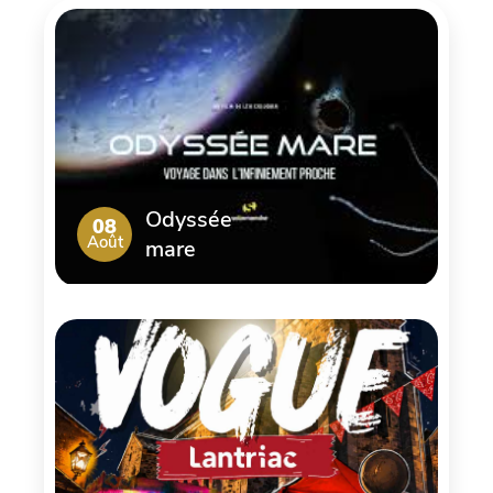
Odyssée
08
Août
mare