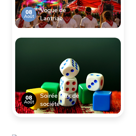
Vogue de
08
Août
Lantriac
Soirée jeux de
08
Août
société