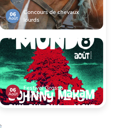
Concours de chevaux
06
Août
lourds
Festival Grosso
06
Août
Mundo