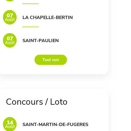
07
LA CHAPELLE-BERTIN
Août
07
SAINT-PAULIEN
Août
Tout voir
Concours / Loto
14
SAINT-MARTIN-DE-FUGERES
Août