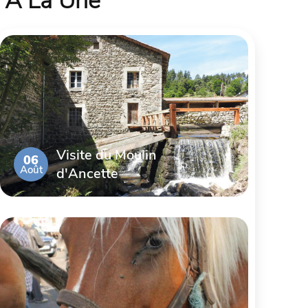
À La Une
Visite du Moulin
06
Août
d'Ancette