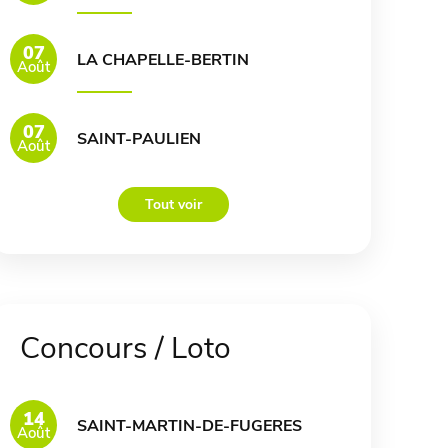
07
LA CHAPELLE-BERTIN
Août
07
SAINT-PAULIEN
Août
Tout voir
Concours / Loto
14
SAINT-MARTIN-DE-FUGERES
Août