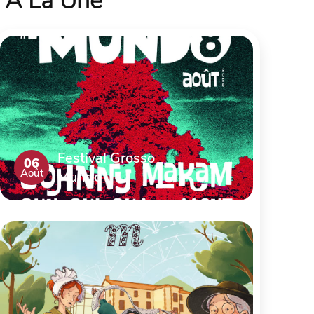
À La Une
Festival Grosso
06
Août
Mundo