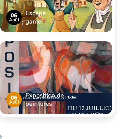
Escape
06
Août
game
Exposition de
06
Août
peintures